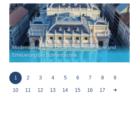
Modernisierung der Ungarischen Staatsoper und
Erneuerung der Bühnentechnik
1
2
3
4
5
6
7
8
9
10
11
12
13
14
15
16
17