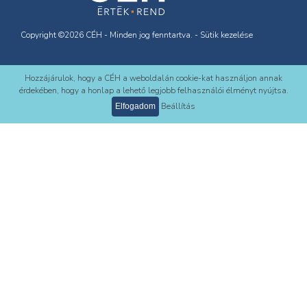
Copyright ©2026 CÉH - Minden jog fenntartva. -
Sütik kezelése
Hozzájárulok, hogy a CÉH a weboldalán cookie-kat használjon annak
Rólunk
érdekében, hogy a honlap a lehető legjobb felhasználói élményt nyújtsa.
Beállítás
Elfogadom
Integrált Irányítási Politika
Adatvédelmi Szabályzat
Tagságok, minősítések
Visszaélés-bejelentési szabályzat
Szoftverfejlesztő partnerünk: iConSoft Kft.
Karrier
Kapcsolat
CÉH Tervező, Beruházó és Fejlesztő zRt.
H-1112 Budapest