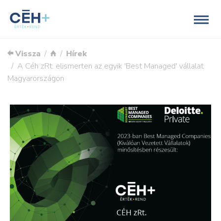
Vissza
Hírek
A Céh zRt. elismerten az egyik 'Best Managed' vállalat
Magyarországon