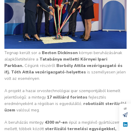
Tegnap került sor a
Becton Dickinson
környei beruházásának
alapkőletételére a
Tatabánya melletti Környei Ipari
Parkban.
Cégünk részéről
Borbély Attila vezérigazgató és
ifj. Tóth Attila vezérigazgató-helyettes
is személyesen jelen
volt az eseményen.
A projekt a hazai orvostechnológiai ipar szempontjából kiemelt
jelentőségű: a mintegy
17 milliárd forintos
fejlesztés
eredményeként a régióban is egyedülálló,
robotizált sterilizáló
üzem
valósul meg.
A beruházás mintegy
4300 m²-en
épül a meglévő gyártóüzem
mellett, többek között
sterilizáló termelési egységekkel,