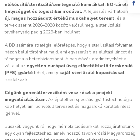
előkészítő/sterilizáló/semlegesítő kamrákkal, EO-tároló
helyiséggel és logisztikai irodával.
A fejlesztés várhatóan 2
5
új, magas hozzáadott értékű munkahelyet teremt,
és a
tervek szerint 2026–2028 között valósul meg, a sterilizálási
tevékenység pedig 2029-ben indulhat.
A BD számára stratégiai előrelépés, hogy a sterilizálási folyamat
házon belül történhet majd, ami egyszerűsíti az ellátási láncot és
támogatja a betegbiztonságot. A beruházás eredményeként a
vállalat az
egyetlen európai üveg előretölthető fecskendő
(PFS) gyártó
lehet, amely
saját sterilizáló kapacitással
rendelkezik.
Cégünk generáltervezőként vesz részt a projekt
megvalósításában.
Az épületben speciális gyártástechnológia
kap helyet, ami bonyolult tervezést és magasfokú körültekintést
igényel.
Büszkék vagyunk rá, hogy mérnöki tudásunkkal hozzájárulhatunk
egy olyan fejlesztéshez, amely hosszú távon erősíti Magyarország