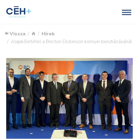
Vissza
Hírek
Alapkőletétel a Becton Dickinson környei beruházásánál