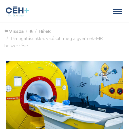
Vissza
Hírek
Támogatásunkkal valósult meg a gyermek-MR
beszerzése