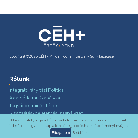
Copyright ©2026 CÉH - Minden jog fenntartva. -
Sütik kezelése
Rólunk
Integrált Irányítási Politika
Adatvédelmi Szabályzat
Tagságok, minősítések
Visszaélés-bejelentési szabályzat
Szoftverfejlesztő partnerünk: iConSoft Kft.
Hozzájárulok, hogy a CÉH a weboldalán cookie-kat használjon annak
érdekében, hogy a honlap a lehető legjobb felhasználói élményt nyújtsa.
Karrier
Beállítás
Elfogadom