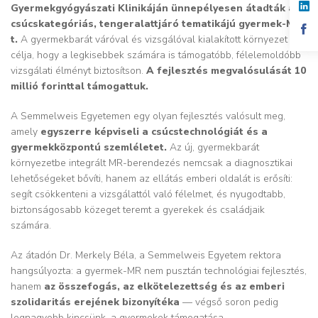
Gyermekgyógyászati Klinikáján ünnepélyesen átadták a
csúcskategóriás, tengeralattjáró tematikájú gyermek-MR-
t.
A gyermekbarát váróval és vizsgálóval kialakított környezet
célja, hogy a legkisebbek számára is támogatóbb, félelemoldóbb
vizsgálati élményt biztosítson.
A fejlesztés megvalósulását 10
millió forinttal támogattuk.
A Semmelweis Egyetemen egy olyan fejlesztés valósult meg,
amely
egyszerre képviseli a csúcstechnológiát és a
gyermekközpontú szemléletet.
Az új, gyermekbarát
környezetbe integrált MR-berendezés nemcsak a diagnosztikai
lehetőségeket bővíti, hanem az ellátás emberi oldalát is erősíti:
segít csökkenteni a vizsgálattól való félelmet, és nyugodtabb,
biztonságosabb közeget teremt a gyerekek és családjaik
számára.
Az átadón Dr. Merkely Béla, a Semmelweis Egyetem rektora
hangsúlyozta: a gyermek-MR nem pusztán technológiai fejlesztés,
hanem
az összefogás, az elkötelezettség és az emberi
szolidaritás erejének bizonyítéka
— végső soron pedig
legnagyobb kincsünk, a gyermekek támogatása.