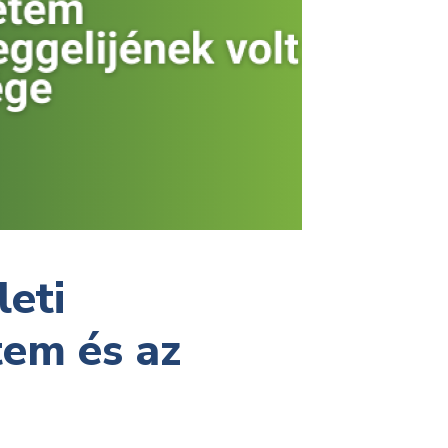
leti
tem és az