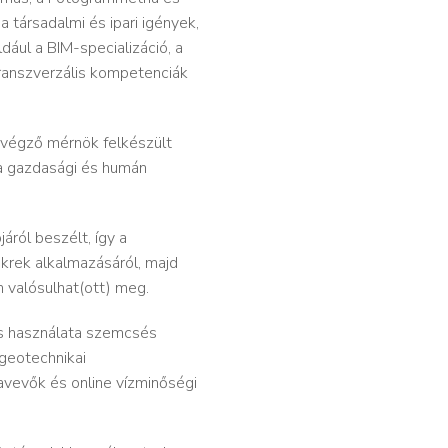
ársadalmi és ipari igények​,
ául a BIM-specializáció​, a
 transzverzális kompetenciák
 végző mérnök felkészült
 a gazdasági és humán
áról beszélt, így a
 ikrek alkalmazásáról, majd
 valósulhat(ott) meg.
és használata szemcsés
 geotechnikai
avevők és online ​vízminőségi