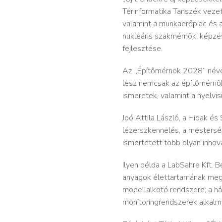
Térinformatika Tanszék vezet
valamint a munkaerőpiac és az
nukleáris szakmérnöki képzés,
fejlesztés​e.
Az „Építőmérnök 2028” néven
lesz nemcsak az építőmérnök
ismeretek, valamint ​a nyelvis
Joó Attila László, a Hidak és
lézerszkennelés, a mestersége
ismertetett több olyan inno
Ilyen példa a LabSahre Kft
anyagok élettartamának megha
modellalkotó
rendszere
; a h
monitoringrendszerek alkalma