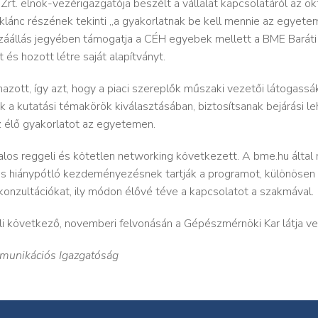
 Zrt. elnök-vezérigazgatója beszélt a vállalat kapcsolatáról az o
téklánc részének tekinti „a gyakorlatnak be kell mennie az egyete
zzáállás jegyében támogatja a CÉH egyebek mellett a BME Baráti 
és hozott létre saját alapítványt.
azott, így azt, hogy a piaci szereplők műszaki vezetői látogas
k a kutatási témakörök kiválasztásában, biztosítsanak bejárási 
 élő gyakorlatot az egyetemen.
los reggeli és kötetlen networking következett. A bme.hu álta
 hiánypótló kezdeményezésnek tartják a programot, különösen ha
 konzultációkat, ily módon élővé téve a kapcsolatot a szakmával.
 következő, novemberi felvonásán a Gépészmérnöki Kar látja ven
mmunikációs Igazgatóság