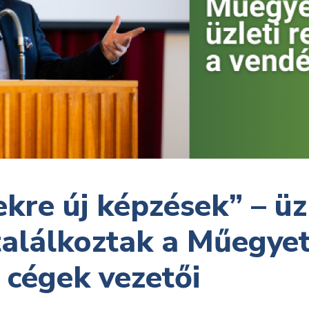
ekre új képzések” – üz
találkoztak a Műegye
i cégek vezetői