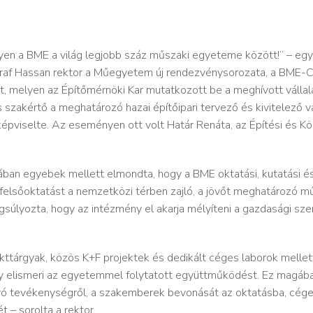
yen a BME a világ legjobb száz műszaki egyeteme között!” – egy
haraf Hassan rektor a Műegyetem új rendezvénysorozata, a BME-C
t, melyen az Építőmérnöki Kar mutatkozott be a meghívott válla
 szakértő a meghatározó hazai építőipari tervező és kivitelező vá
épviselte. Az eseményen ott volt Határ Renáta, az Építési és Kö
ában egyebek mellett elmondta, hogy a BME oktatási, kutatási 
felsőoktatást a nemzetközi térben zajló, a jövőt meghatározó m
úlyozta, hogy az intézmény el akarja mélyíteni a gazdasági szer
kttárgyak, közös K+F projektek és dedikált céges laborok mellett 
y elismeri az egyetemmel folytatott együttműködést. Ez magában
lyó tevékenységről, a szakemberek bevonását az oktatásba, cége
 – sorolta a rektor.