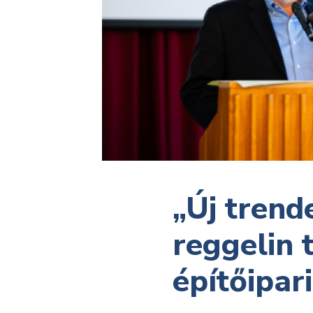
„Új trend
reggelin 
építőipar