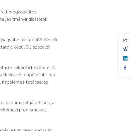
relt megközelítés,
 teljesítményindikátorok
egnagyobb hazai építőmérnöki
tatója közül 91 százalék
tási-szakértői bevétel​e. A
sellenőrzésre (például hidak
ó, napelemes tetőcserép,
astruktúraszolgáltatások, a
gyakornoki programokat,
Tamás, a Fotogrammetria és