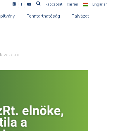
kapcsolat
karrier
Hungarian
pítvány
Fenntarthatóság
Pályázat
ek vezetői