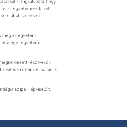
ktatással. Hangsúlyozta, hogy
mre, az egyetemnek ki kell
Köre által szervezett
sák meg az egyetemi
lehetőséget egyetemi
l megkérdezett résztvevők
 valóban sikerül elindítani a
dégül az ipar képviselőit.