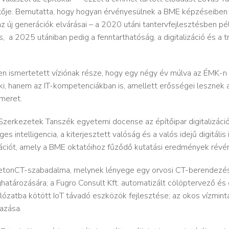
ője. Bemutatta, hogy hogyan érvényesülnek a BME képzéseiben a t
 új generációk elvárásai​ – a 2020 utáni tantervfejlesztésben péld
 ​ a 2025 utániban pedig a fenntarthatóság, a digitalizáció és a
 ismertetett víziónak része, hogy egy négy év múlva az ÉMK-n
i, hanem az IT-kompetenciákban is, amellett erősségei lesznek
meret​.
 Szerkezetek Tanszék egyetemi docense az építőipar digitalizációj
s intelligencia, a kiterjesztett valóság és a valós idejű digitális
vációt, amely a BME oktatóihoz fűződő kutatási eredmények révén
. BetonCT-szabadalma, melynek lényege egy orvosi CT-berendez
tározására; a Fugro Consult Kft. automatizált cölöptervező és​
álózatba kötött IoT távadó eszközök fejlesztése​; az okos vízmint
zása​.