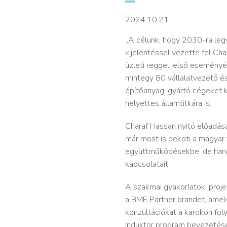
2024.10.21.
„A célunk, hogy 2030-ra leg
kijelentéssel vezette fel C
üzleti reggeli első eseményé
mintegy 80 vállalatvezető és
építőanyag-gyártó cégeket k
helyettes államtitkára is.
Charaf Hassan nyitó előadás
már most is beköti a magyar 
együttműködésekbe, de hangs
kapcsolatait.
A szakmai gyakorlatok, proje
a BME Partner brandet, amel
konzultációkat a karokon fo
Induktor program bevezetését