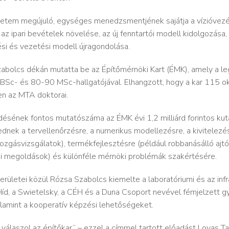
gyetem megújuló, egységes menedzsmentjének sajátja a vízióvezé
z ipari bevételek növelése, az új fenntartói modell kidolgozása,
si és vezetési modell újragondolása.
abolcs dékán mutatta be az Építőmérnöki Kart (ÉMK), amely a l
c- és 80-90 MSc-hallgatójával. Elhangzott, hogy a kar 115 ok
en az MTA doktorai.
ésének fontos mutatószáma az ÉMK évi 1,2 milliárd forintos kuta
ednek a tervellenőrzésre, a numerikus modellezés​re, a kivitelezé
ozgásvizsgálatok), termékfejlesztésre (például robbanásálló ajt
i megoldások)​ és különféle mérnöki problémák szakértésére.
ületei közül Rózsa Szabolcs kiemelte a laboratóriumi és az infr
Híd, a Swietelsky, a CÉH és a Duna Csoport nevével fémjelzett 
alamint a kooperatív képzési lehetőségek​et.
 válaszol az építőkar​” – ezzel a címmel tartott előadást Lovas 