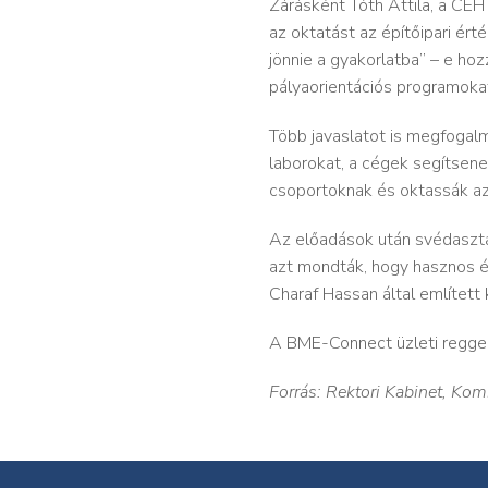
Zárásként Tóth Attila, a CÉH
az oktatást az építőipari ér
jönnie a gyakorlatba” – e ho
pályaorientációs programokat 
Több javaslatot is megfogalm
laborokat, a cégek segítsene
csoportoknak és oktassák az
Az előadások után svédaszta
azt mondták, hogy hasznos és
Charaf Hassan által említett
A BME-Connect üzleti reggeli
Forrás: Rektori Kabinet, Ko