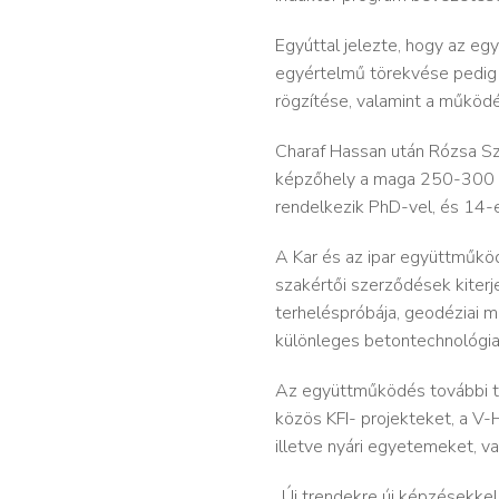
Egyúttal jelezte, hogy az e
egyértelmű törekvése pedig a
rögzítése, valamint a működé
Charaf Hassan után Rózsa Sz
képzőhely a maga 250-300 BS
rendelkezik PhD-vel, és 14-
A Kar és az ipar együttműköd
szakértői szerződések kiterj
terheléspróbája, geodéziai m
különleges betontechnológia
Az együttműködés további ter
közös KFI- projekteket, a V-
illetve nyári egyetemeket, v
„Új trendekre új képzésekkel