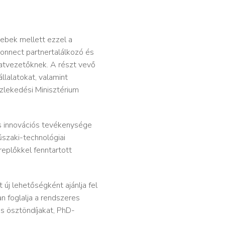
ebek mellett ezzel a
onnect partnertalálkozó és
latvezetőknek. A részt vevő
llalatokat, valamint
zlekedési Minisztérium
és innovációs tevékenysége
űszaki-technológiai
eplőkkel fenntartott
új lehetőségként ajánlja fel
 foglalja a rendszeres
s ösztöndíjakat, PhD-