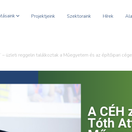
atásaink
Projektjeink
Szektoraink
Hírek
Ala
” – üzleti reggelin találkoztak a Műegyetem és az építőipari cég