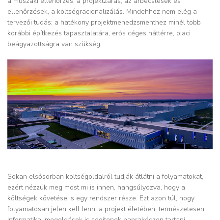
a műszaki ellenőrzés, a projektzárás, az árbecslések és
ellenőrzések, a költségracionalizálás. Mindehhez nem elég a
tervezői tudás; a hatékony projektmenedzsmenthez minél több
korábbi építkezés tapasztalatára, erős céges háttérre, piaci
beágyazottságra van szükség.
Sokan elsősorban költségoldalról tudják átlátni a folyamatokat,
ezért nézzük meg most mi is innen, hangsúlyozva, hogy a
költségek követése is egy rendszer része. Ezt azon túl, hogy
folyamatosan jelen kell lenni a projekt életében, természetesen
informatikai megoldások is segítenek naprakészen tartani ‒