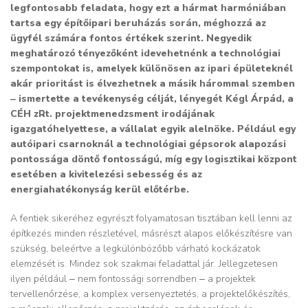
legfontosabb feladata, hogy ezt a hármat harmóniában
tartsa egy építőipari beruházás során, méghozzá az
ügyfél számára fontos értékek szerint. Negyedik
meghatározó tényezőként idevehetnénk a technológiai
szempontokat is, amelyek különösen az ipari épületeknél
akár prioritást is élvezhetnek a másik hárommal szemben
‒ ismertette a tevékenység célját, lényegét Kégl Árpád, a
CÉH zRt. projektmenedzsment irodájának
igazgatóhelyettese, a vállalat egyik alelnöke. Például egy
autóipari csarnoknál a technológiai gépsorok alapozási
pontossága döntő fontosságú, míg egy logisztikai központ
esetében a kivitelezési sebesség és az
energiahatékonyság kerül előtérbe.
A fentiek sikeréhez egyrészt folyamatosan tisztában kell lenni az
építkezés minden részletével, másrészt alapos előkészítésre van
szükség, beleértve a legkülönbözőbb várható kockázatok
elemzését is. Mindez sok szakmai feladattal jár. Jellegzetesen
ilyen például ‒ nem fontossági sorrendben ‒ a projektek
tervellenőrzése, a komplex versenyeztetés, a projektelőkészítés,