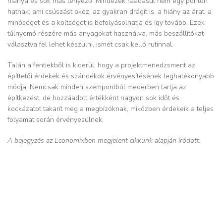
hiánya és sok más tényező. Mindezek ráadásul nem egy ponton
hatnak; ami csúszást okoz, az gyakran drágít is, a hiány az árat, a
minőséget és a költséget is befolyásolhatja és így tovább. Ezek
túlnyomó részére más anyagokat használva, más beszállítókat
választva fel lehet készülni, ismét csak kellő rutinnal.
Talán a fentiekből is kiderül, hogy a projektmenedzsment az
építtetői érdekek és szándékok érvényesítésének leghatékonyabb
módja. Nemcsak minden szempontból mederben tartja az
építkezést, de hozzáadott értékként nagyon sok időt és
kockázatot takarít meg a megbízóknak, miközben érdekeik a teljes
folyamat során érvényesülnek.
A bejegyzés az Economixben megjelent cikkünk alapján íródott.