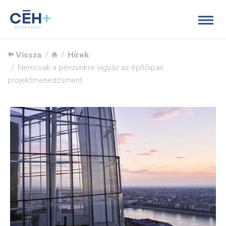
Vissza
Hírek
Nemcsak a pénzünkre vigyáz az építőipari
projektmenedzsment