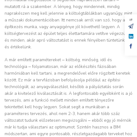
mutatott rá a szakember. A lényeg, hogy mindennek, mindig
naprakészen meg kell jelennie a költségtáblákban ugyanúgy, mint
a műszaki dokumentációban. Itt nemcsak arról van szó, hogy az
építkezés munka, vagy anyagigénye jól követhető legyen. A
költségtervezést az épület teljes élettartamára vetítve végezzük,
és minden, akár apró változtatást is ennek fényében tüntetünk fel
és értékelünk.
A már említett paramétereket ‒ költség, minőség, idő és
technológia ‒ folyamatosan, már az előkészítés fázisában
harmóniában kell tartani, a megrendelővel előre rögzített keretek
között. Ez már a tervfázisban befolyásolja például az építési
technológiát, az anyagválasztást, később a pályáztatás során
akár a kivitelező kiválasztását is. A legfontosabb egyébként is a jó
tervezés, ami a funkció mellett minden említett tényezőre
tekintettel kell hogy legyen. Sokat segít a munkában a
paraméteres tervezés, ahol nem 2-3, hanem akár több száz
változatot tudunk előzetesen megvizsgálni ‒ ebből egy jó mérnök
már ki tudja választani az optimumot. Szintén hasznos a BIM
módszertan, ami egyre pontosabb, részletgazdagabb terveket hoz