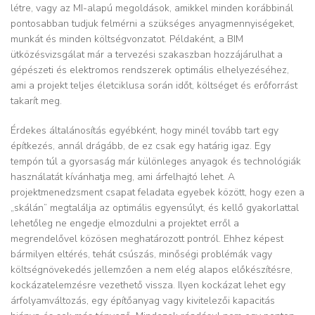
létre, vagy az MI-alapú megoldások, amikkel minden korábbinál
pontosabban tudjuk felmérni a szükséges anyagmennyiségeket,
munkát és minden költségvonzatot. Példaként, a BIM
ütközésvizsgálat már a tervezési szakaszban hozzájárulhat a
gépészeti és elektromos rendszerek optimális elhelyezéséhez,
ami a projekt teljes életciklusa során időt, költséget és erőforrást
takarít meg.
Érdekes általánosítás egyébként, hogy minél tovább tart egy
építkezés, annál drágább, de ez csak egy határig igaz. Egy
tempón túl a gyorsaság már különleges anyagok és technológiák
használatát kívánhatja meg, ami árfelhajtó lehet. A
projektmenedzsment csapat feladata egyebek között, hogy ezen a
„skálán” megtalálja az optimális egyensúlyt, és kellő gyakorlattal
lehetőleg ne engedje elmozdulni a projektet erről a
megrendelővel közösen meghatározott pontról. Ehhez képest
bármilyen eltérés, tehát csúszás, minőségi problémák vagy
költségnövekedés jellemzően a nem elég alapos előkészítésre,
kockázatelemzésre vezethető vissza. Ilyen kockázat lehet egy
árfolyamváltozás, egy építőanyag vagy kivitelezői kapacitás