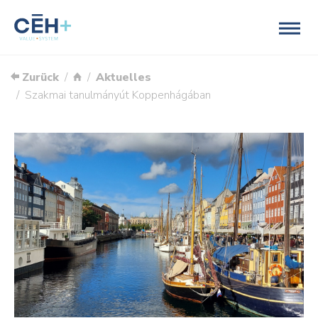
Zurück
Aktuelles
Szakmai tanulmányút Koppenhágában