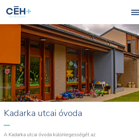
Kadarka utcai óvoda
A Kadarka utcai óvoda különlegességét az