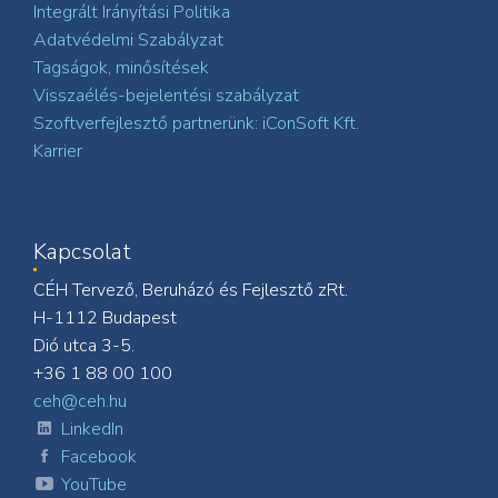
Integrált Irányítási Politika
Adatvédelmi Szabályzat
Tagságok, minősítések
Visszaélés-bejelentési szabályzat
Szoftverfejlesztő partnerünk: iConSoft Kft.
Karrier
Kapcsolat
CÉH Tervező, Beruházó és Fejlesztő zRt.
H-1112 Budapest
Dió utca 3-5.
+36 1 88 00 100
ceh@ceh.hu
LinkedIn
Facebook
YouTube