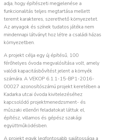
adja, hogy építészeti megjelenése a
funkcionalitás teljes megtartása mellett
teremt karakteres, szerethető környezetet.
Az anyagok és színek tudatos játéka nem
mindennapi látványt hoz létre a családi házas
környezetben.
A projekt célja egy új építésű, 100
férőhelyes óvoda megvalósítása volt, amely
valódi kapacitásbővítést jelent a környék
számára. A VEKOP 6.1.1-15-BP1-2016-
00027 azonosítószámú projekt keretében a
Kadarka utcai óvoda kivitelezéséhez
kapcsolódó projektmenedzsment- és
műszaki ellenőri feladatokat láttuk el,
építész, villamos és gépész szakági
együttműködésben.
A projekt egyik legfontosabb sajátossága a