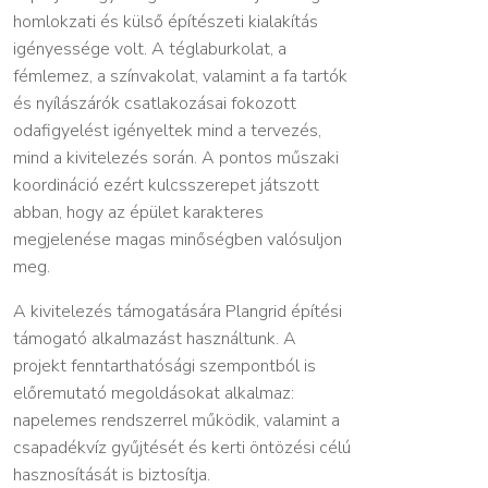
homlokzati és külső építészeti kialakítás
igényessége volt. A téglaburkolat, a
fémlemez, a színvakolat, valamint a fa tartók
és nyílászárók csatlakozásai fokozott
odafigyelést igényeltek mind a tervezés,
mind a kivitelezés során. A pontos műszaki
koordináció ezért kulcsszerepet játszott
abban, hogy az épület karakteres
megjelenése magas minőségben valósuljon
meg.
A kivitelezés támogatására Plangrid építési
támogató alkalmazást használtunk. A
projekt fenntarthatósági szempontból is
előremutató megoldásokat alkalmaz:
napelemes rendszerrel működik, valamint a
csapadékvíz gyűjtését és kerti öntözési célú
hasznosítását is biztosítja.