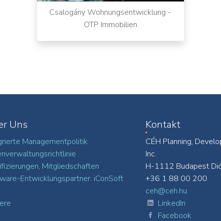
Csalogány Wohnungsentwicklung -
OTP Immobilien
er Uns
Kontakt
grierte Managementpolitik
CÉH Planning, Develo
nverwaltungsrichtlinie
Inc.
ifizierungen, Mitgliedschaften
H-1112 Budapest Dió
ware-Entwicklungspartner: iConSoft
+36 1 88 00 200
ceh@ceh.hu
iere
LinkedIn
Facebook