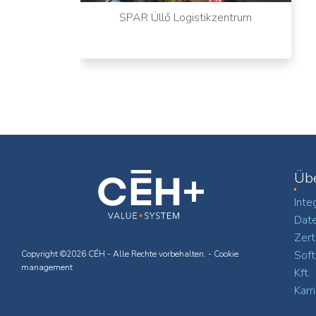
SPAR Üllő Logistikzentrum
Üb
Inte
Date
Zert
Soft
Copyright ©2026 CÉH - Alle Rechte vorbehalten. -
Cookie
management
Kft.
Karr