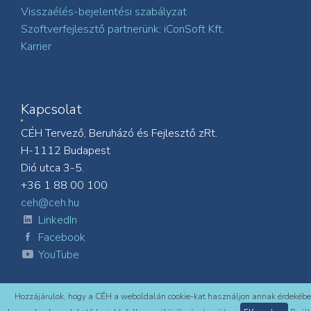
Visszaélés-bejelentési szabályzat
Szoftverfejlesztő partnerünk: iConSoft Kft.
Karrier
Kapcsolat
CÉH Tervező, Beruházó és Fejlesztő zRt.
H-1112 Budapest
Dió utca 3-5.
+36 1 88 00 100
ceh@ceh.hu
LinkedIn
Facebook
YouTube
Hozzájárulok, hogy a CÉH a weboldalán cookie-kat használjon annak érdekébe