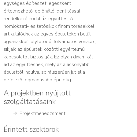
egységes építészeti egészként
értelmezhető, de önálló identitással
rendelkező irodaház-együttes. A
homlokzati- és tetősíkok finom törésekkel
artikulálódnak az egyes épületeken belül -
ugyanakkor folytatódó, folyamatos vonalak,
síkjaik az épületek közötti egyértelmű
kapcsolatot biztosítják. Ez olyan dinamikát
ad az együttesnek, mely az alacsonyabb
épülettől indulva, spirálszerűen jut el a
befejező legmagasabb épületig.
A projektben nyújtott
szolgáltatásaink
Projektmenedzsment
Érintett szektorok