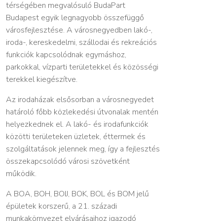
térségében megvalósuló BudaPart
Budapest egyik legnagyobb összefüggő
városfejlesztése. A városnegyedben lakó-,
iroda-, kereskedelmi, szállodai és rekreációs
funkciók kapcsolódnak egymáshoz,
parkokkal, vízparti területekkel és közösségi
terekkel kiegészítve.
Az irodaházak elsősorban a városnegyedet
határoló főbb közlekedési útvonalak mentén
helyezkednek el. A lakó- és irodafunkciók
közötti területeken üzletek, éttermek és
szolgáltatások jelennek meg, így a fejlesztés
összekapcsolódó városi szövetként
működik.
A BOA, BOH, BOIJ, BOK, BOL és BOM jelű
épületek korszerű, a 21. századi
munkakörnyezet elvárásaihoz igazodó