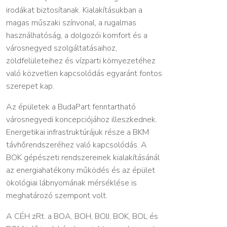
irodákat biztosítanak. Kialakításukban a
magas műszaki színvonal, a rugalmas
használhatóság, a dolgozói komfort és a
városnegyed szolgáltatásaihoz,
zöldfelületeihez és vízparti környezetéhez
való közvetlen kapcsolódás egyaránt fontos
szerepet kap.
Az épületek a BudaPart fenntartható
városnegyedi koncepciójához illeszkednek.
Energetikai infrastruktúrájuk része a BKM
távhőrendszeréhez való kapcsolódás. A
BOK gépészeti rendszereinek kialakításánál
az energiahatékony működés és az épület
ökológiai lábnyomának mérséklése is
meghatározó szempont volt.
A CÉH zRt. a BOA, BOH, BOIJ, BOK, BOL és