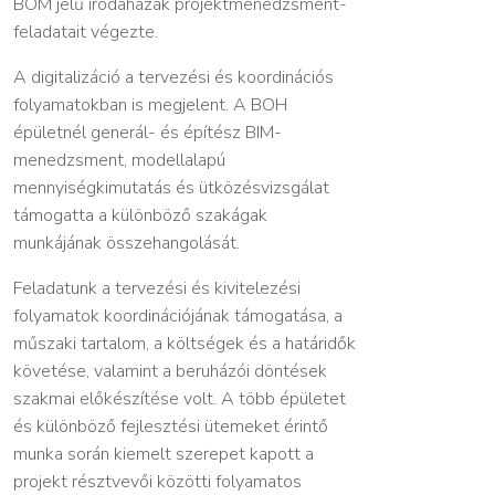
BOM jelű irodaházak projektmenedzsment-
feladatait végezte.
A digitalizáció a tervezési és koordinációs
folyamatokban is megjelent. A BOH
épületnél generál- és építész BIM-
menedzsment, modellalapú
mennyiségkimutatás és ütközésvizsgálat
támogatta a különböző szakágak
munkájának összehangolását.
Feladatunk a tervezési és kivitelezési
folyamatok koordinációjának támogatása, a
műszaki tartalom, a költségek és a határidők
követése, valamint a beruházói döntések
szakmai előkészítése volt. A több épületet
és különböző fejlesztési ütemeket érintő
munka során kiemelt szerepet kapott a
projekt résztvevői közötti folyamatos