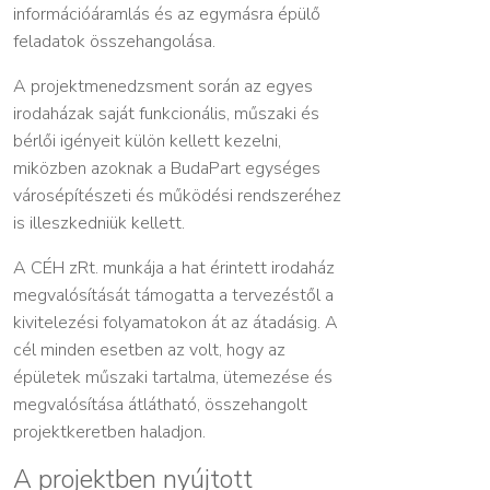
információáramlás és az egymásra épülő
feladatok összehangolása.
A projektmenedzsment során az egyes
irodaházak saját funkcionális, műszaki és
bérlői igényeit külön kellett kezelni,
miközben azoknak a BudaPart egységes
városépítészeti és működési rendszeréhez
is illeszkedniük kellett.
A CÉH zRt. munkája a hat érintett irodaház
megvalósítását támogatta a tervezéstől a
kivitelezési folyamatokon át az átadásig. A
cél minden esetben az volt, hogy az
épületek műszaki tartalma, ütemezése és
megvalósítása átlátható, összehangolt
projektkeretben haladjon.
A projektben nyújtott