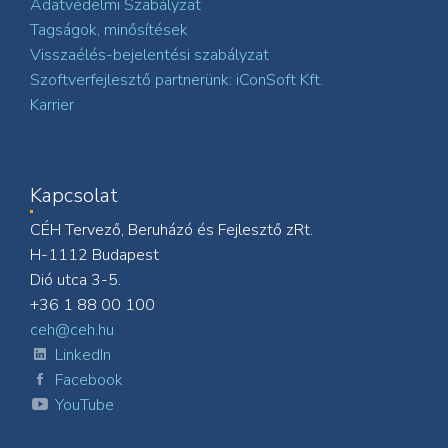
Adatvédelmi Szabályzat
Tagságok, minősítések
Visszaélés-bejelentési szabályzat
Szoftverfejlesztő partnerünk: iConSoft Kft.
Karrier
Kapcsolat
CÉH Tervező, Beruházó és Fejlesztő zRt.
H-1112 Budapest
Dió utca 3-5.
+36 1 88 00 100
ceh@ceh.hu
LinkedIn
Facebook
YouTube