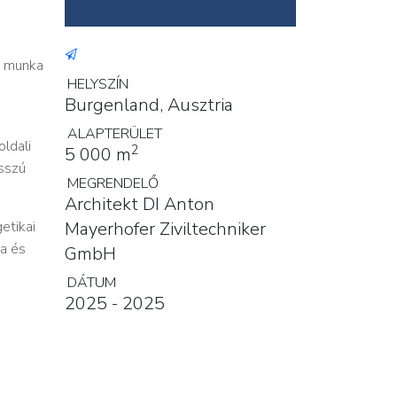
i munka
HELYSZÍN
Burgenland, Ausztria
ALAPTERÜLET
ldali
2
5 000 m
osszú
MEGRENDELŐ
Architekt DI Anton
etikai
Mayerhofer Ziviltechniker
ra és
GmbH
DÁTUM
2025 - 2025