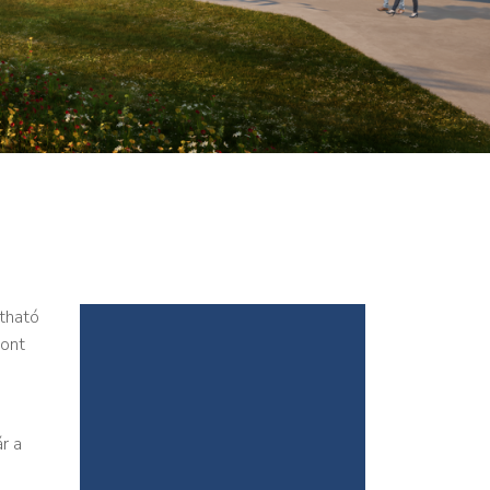
rtható
pont
r a