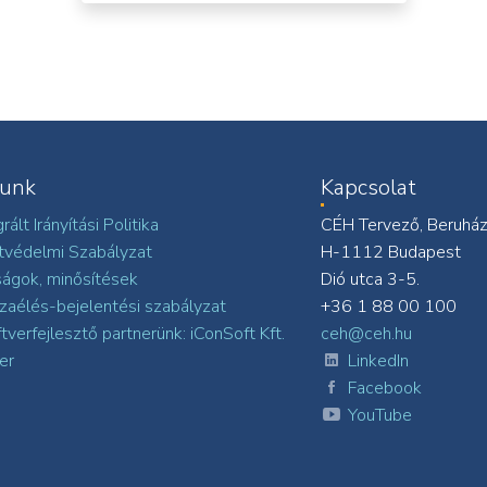
lunk
Kapcsolat
rált Irányítási Politika
CÉH Tervező, Beruházó
tvédelmi Szabályzat
H-1112 Budapest
ágok, minősítések
Dió utca 3-5.
zaélés-bejelentési szabályzat
+36 1 88 00 100
tverfejlesztő partnerünk: iConSoft Kft.
ceh@ceh.hu
ier
LinkedIn
Facebook
YouTube