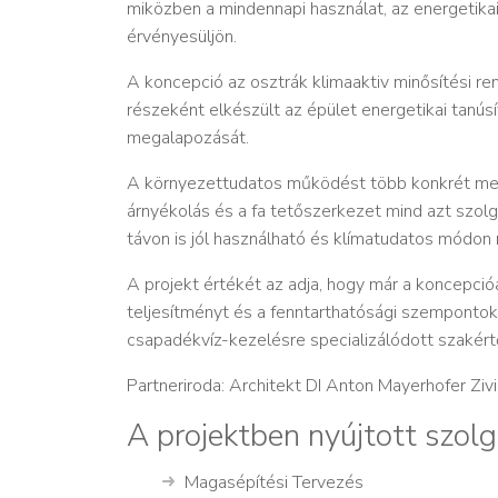
miközben a mindennapi használat, az energetika
érvényesüljön.
A koncepció az osztrák klimaaktiv minősítési 
részeként elkészült az épület energetikai tanús
megalapozását.
A környezettudatos működést több konkrét mego
árnyékolás és a fa tetőszerkezet mind azt szol
távon is jól használható és klímatudatos módon
A projekt értékét az adja, hogy már a koncepció
teljesítményt és a fenntarthatósági szempontoka
csapadékvíz-kezelésre specializálódott szakért
Partneriroda: Architekt DI Anton Mayerhofer Zi
A projektben nyújtott szolg
Magasépítési Tervezés