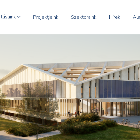
atásaink
Projektjeink
Szektoraink
Hírek
Ala