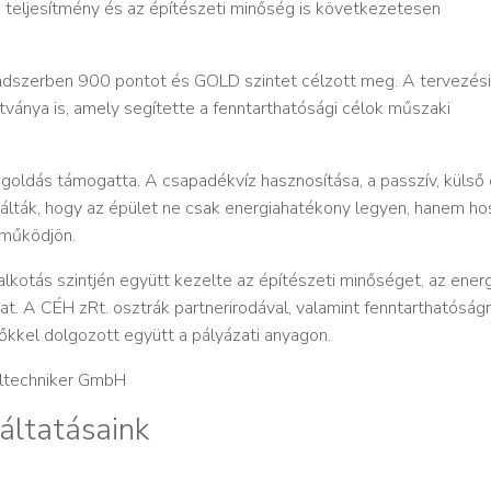
i teljesítmény és az építészeti minőség is következetesen
rendszerben 900 pontot és GOLD szintet célzott meg. A tervezés
ítványa is, amely segítette a fenntarthatósági célok műszaki
ldás támogatta. A csapadékvíz hasznosítása, a passzív, külső o
gálták, hogy az épület ne csak energiahatékony legyen, hanem h
 működjön.
alkotás szintjén együtt kezelte az építészeti minőséget, az energ
t. A CÉH zRt. osztrák partnerirodával, valamint fenntarthatóság
őkkel dolgozott együtt a pályázati anyagon.
viltechniker GmbH
áltatásaink