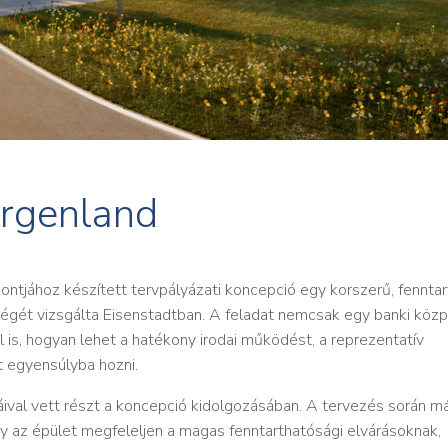
urgenland
ontjához készített tervpályázati koncepció egy korszerű, fennta
égét vizsgálta Eisenstadtban. A feladat nemcsak egy banki köz
 is, hogyan lehet a hatékony irodai működést, a reprezentatív
 egyensúlyba hozni.
val vett részt a koncepció kidolgozásában. A tervezés során má
y az épület megfeleljen a magas fenntarthatósági elvárásoknak,