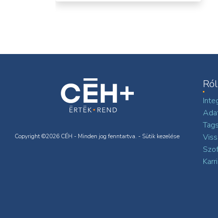
Ró
Integ
Ada
Tags
Viss
Copyright ©2026 CÉH - Minden jog fenntartva. -
Sütik kezelése
Szof
Karr