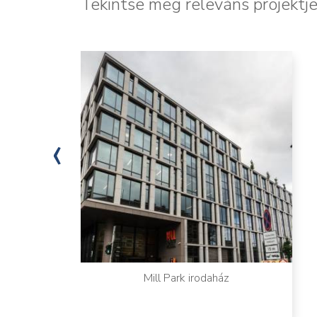
Tekintse meg releváns projektje
‹
Mill Park irodaház