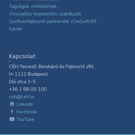
Tagságok, minősítések
Visszaélés-bejelentési szabályzat
Szoftverfejlesztő partnerünk: iConSoft Kft.
Karrier
Kapcsolat
CÉH Tervező, Beruházó és Fejlesztő zRt.
H-1112 Budapest
Dió utca 3-5.
+36 1 88 00 100
ceh@ceh.hu
LinkedIn
Facebook
YouTube