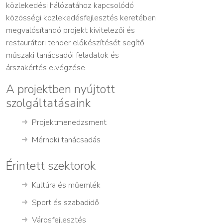
közlekedési hálózatához kapcsolódó
közösségi közlekedésfejlesztés keretében
megvalósítandó projekt kivitelezői és
restaurátori tender előkészítését segítő
műszaki tanácsadói feladatok és
árszakértés elvégzése.
A projektben nyújtott
szolgáltatásaink
Projektmenedzsment
Mérnöki tanácsadás
Érintett szektorok
Kultúra és műemlék
Sport és szabadidő
Városfejlesztés