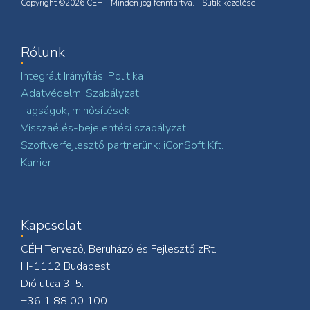
Copyright ©2026 CÉH - Minden jog fenntartva. -
Sütik kezelése
Rólunk
Integrált Irányítási Politika
Adatvédelmi Szabályzat
Tagságok, minősítések
Visszaélés-bejelentési szabályzat
Szoftverfejlesztő partnerünk: iConSoft Kft.
Karrier
Kapcsolat
CÉH Tervező, Beruházó és Fejlesztő zRt.
H-1112 Budapest
Dió utca 3-5.
+36 1 88 00 100