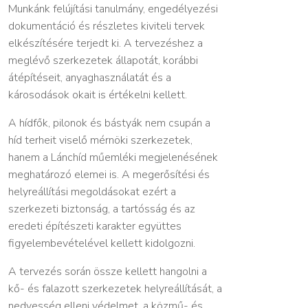
Munkánk felújítási tanulmány, engedélyezési
dokumentáció és részletes kiviteli tervek
elkészítésére terjedt ki. A tervezéshez a
meglévő szerkezetek állapotát, korábbi
átépítéseit, anyaghasználatát és a
károsodások okait is értékelni kellett.
A hídfők, pilonok és bástyák nem csupán a
híd terheit viselő mérnöki szerkezetek,
hanem a Lánchíd műemléki megjelenésének
meghatározó elemei is. A megerősítési és
helyreállítási megoldásokat ezért a
szerkezeti biztonság, a tartósság és az
eredeti építészeti karakter együttes
figyelembevételével kellett kidolgozni.
A tervezés során össze kellett hangolni a
kő- és falazott szerkezetek helyreállítását, a
nedvesség elleni védelmet, a közmű- és