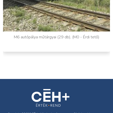
M6 autópálya műtárgyai (29 db), (M0 - Érdi tető)