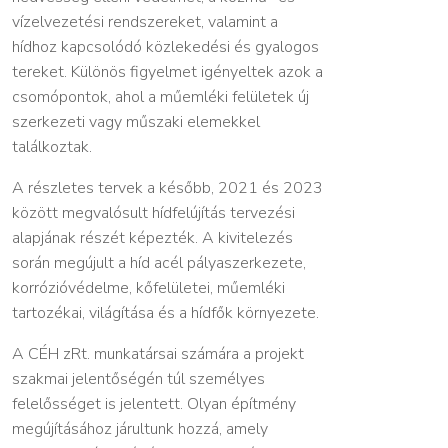
vízelvezetési rendszereket, valamint a
hídhoz kapcsolódó közlekedési és gyalogos
tereket. Különös figyelmet igényeltek azok a
csomópontok, ahol a műemléki felületek új
szerkezeti vagy műszaki elemekkel
találkoztak.
A részletes tervek a később, 2021 és 2023
között megvalósult hídfelújítás tervezési
alapjának részét képezték. A kivitelezés
során megújult a híd acél pályaszerkezete,
korrózióvédelme, kőfelületei, műemléki
tartozékai, világítása és a hídfők környezete.
A CÉH zRt. munkatársai számára a projekt
szakmai jelentőségén túl személyes
felelősséget is jelentett. Olyan építmény
megújításához járultunk hozzá, amely