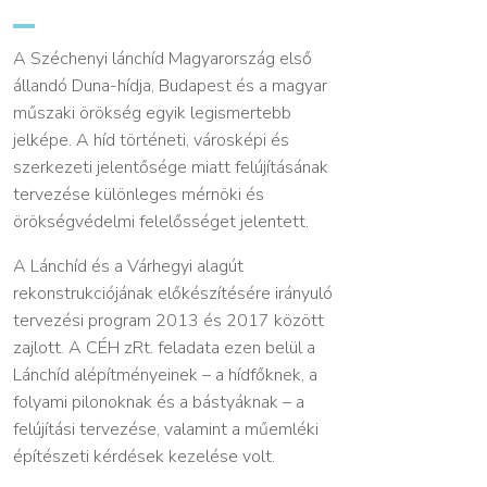
A Széchenyi lánchíd Magyarország első
állandó Duna-hídja, Budapest és a magyar
műszaki örökség egyik legismertebb
jelképe. A híd történeti, városképi és
szerkezeti jelentősége miatt felújításának
tervezése különleges mérnöki és
örökségvédelmi felelősséget jelentett.
A Lánchíd és a Várhegyi alagút
rekonstrukciójának előkészítésére irányuló
tervezési program 2013 és 2017 között
zajlott. A CÉH zRt. feladata ezen belül a
Lánchíd alépítményeinek – a hídfőknek, a
folyami pilonoknak és a bástyáknak – a
felújítási tervezése, valamint a műemléki
építészeti kérdések kezelése volt.