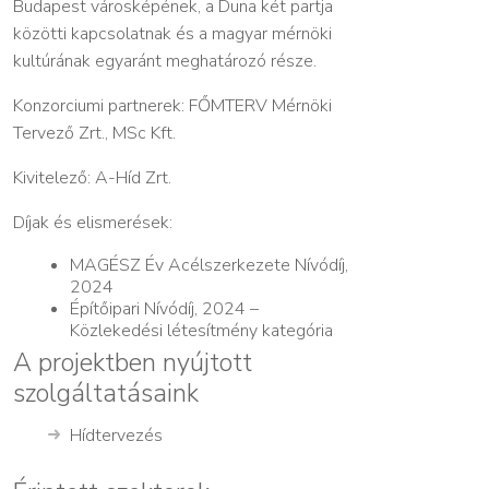
Budapest városképének, a Duna két partja
közötti kapcsolatnak és a magyar mérnöki
kultúrának egyaránt meghatározó része.
Konzorciumi partnerek: FŐMTERV Mérnöki
Tervező Zrt., MSc Kft.
Kivitelező: A-Híd Zrt.
Díjak és elismerések:
MAGÉSZ Év Acélszerkezete Nívódíj,
2024
Építőipari Nívódíj, 2024 –
Közlekedési létesítmény kategória
A projektben nyújtott
szolgáltatásaink
Hídtervezés