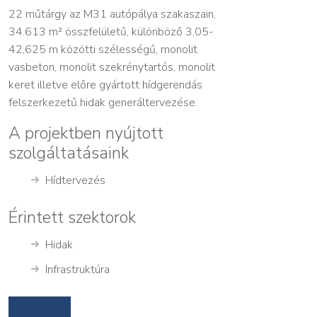
22 műtárgy az M31 autópálya szakaszain,
34.613 m²
összfelületű, különböző
3,05-
42,625 m
közötti szélességű, monolit
vasbeton, monolit szekrénytartós, monolit
keret illetve előre gyártott hídgerendás
felszerkezetű hidak
generáltervezés
e.
A projektben nyújtott
szolgáltatásaink
Hídtervezés
Érintett szektorok
Hidak
Infrastruktúra