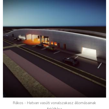
Rákos - Hatvan vasúti vonalszakasz állomásainak
felújítása