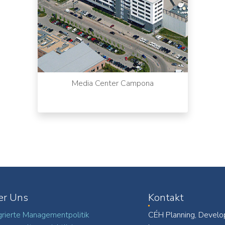
Media Center Campona
er Uns
Kontakt
grierte Managementpolitik
CÉH Planning, Develo