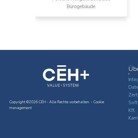
Bürogebäude
Üb
Inte
Date
Zert
Soft
Copyright ©2026 CÉH - Alle Rechte vorbehalten. -
Cookie
management
Kft.
Karr