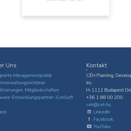
er Uns
Kontakt
grierte Managementpolitik
CÉH Planning, Develo
nverwaltungsrichtlinie
Inc.
ifizierungen, Mitgliedschaften
H-1112 Budapest Dió
ware-Entwicklungspartner: iConSoft
+36 1 88 00 200
ceh@ceh.hu
iere
LinkedIn
Facebook
YouTube