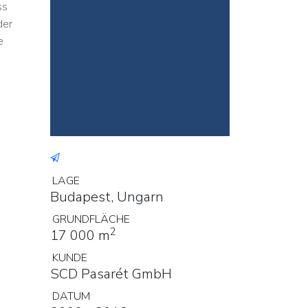
ss
der
e
LAGE
Budapest, Ungarn
GRUNDFLÄCHE
2
17 000 m
KUNDE
SCD Pasarét GmbH
DATUM