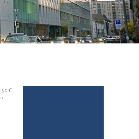
orgen“
en
,