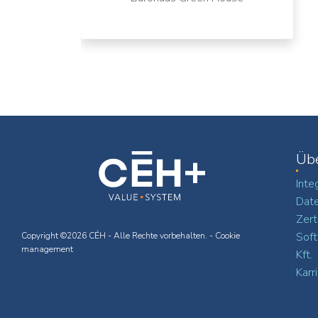
Üb
Inte
Date
Zert
Soft
Copyright ©2026 CÉH - Alle Rechte vorbehalten. -
Cookie
management
Kft.
Karr