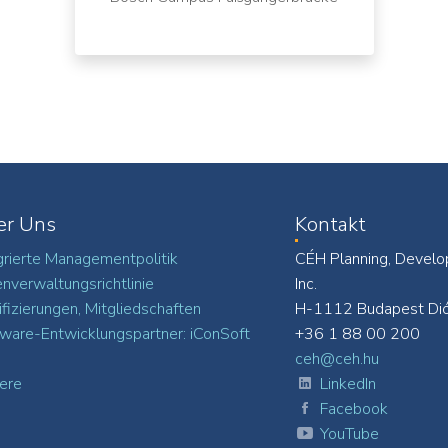
er Uns
Kontakt
grierte Managementpolitik
CÉH Planning, Develo
nverwaltungsrichtlinie
Inc.
ifizierungen, Mitgliedschaften
H-1112 Budapest Dió
ware-Entwicklungspartner: iConSoft
+36 1 88 00 200
ceh@ceh.hu
iere
LinkedIn
Facebook
YouTube