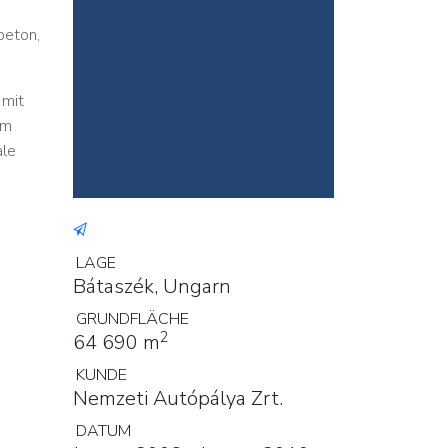
beton,
 mit
 m
ale
LAGE
Bátaszék, Ungarn
GRUNDFLÄCHE
2
64 690 m
KUNDE
Nemzeti Autópálya Zrt.
DATUM