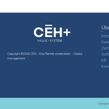
Üb
Inte
Date
Zert
Soft
Copyright ©2026 CÉH - Alle Rechte vorbehalten. -
Cookie
management
Kft.
Karr
I accept