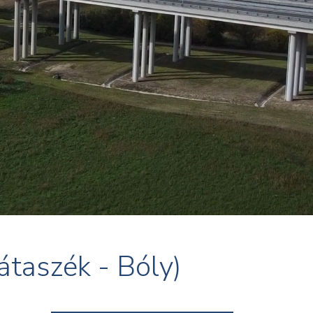
taszék - Bóly)