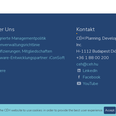
er Uns
Kontakt
grierte Managementpolitik
CÉH Planning, Develo
nverwaltungsrichtlinie
Inc.
ifizierungen, Mitgliedschaften
H-1112 Budapest Dió
ware-Entwicklungspartner: iConSoft
+36 1 88 00 200
ceh@ceh.hu
iere
LinkedIn
Facebook
YouTube
 the CÉH website to use cookies in order to provide the best user experience.
Accept