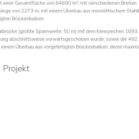
it einer Gesamtfläche von
64690 m²
, mit verschiedenen Breiten
länge von
2273 m
, mit einem Überbau aus monolithischem Stahl
igten Brückenbalken.
Talbrücke (größte Spannweite: 50 m) mit dem Kennzeichen 1693,
igung abschnittsweise vorwärtsgeschoben wurde, sowie die 482
 einem Überbau aus vorgefertigten Brückenbalken, deren maxim
 Projekt